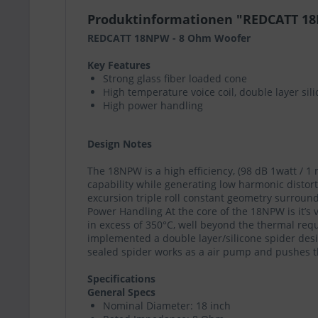
Produktinformationen "REDCATT 1
REDCATT 18NPW - 8 Ohm Woofer
Key Features
Strong glass fiber loaded cone
High temperature voice coil, double layer sil
High power handling
Design Notes
The 18NPW is a high efficiency, (98 dB 1watt / 1
capability while generating low harmonic distort
excursion triple roll constant geometry surrou
Power Handling At the core of the 18NPW is it’s
in excess of 350°C, well beyond the thermal re
implemented a double layer/silicone spider des
sealed spider works as a air pump and pushes the
Specifications
General Specs
Nominal Diameter: 18 inch