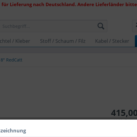
 für Lieferung nach Deutschland. Andere Lieferländer bitte 
chtel / Kleber
Stoff / Schaum / Filz
Kabel / Stecker
18" RedCatt
415,00
inkl. MwSt.
zzg
Lieferzeit 
szeichnung