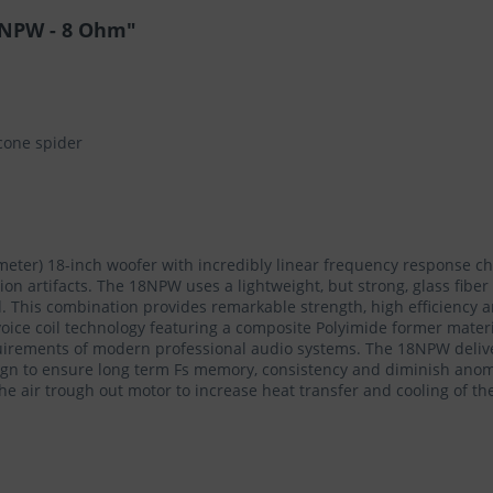
8NPW - 8 Ohm"
icone spider
 meter) 18-inch woofer with incredibly linear frequency response c
ion artifacts. The 18NPW uses a lightweight, but strong, glass fib
nd. This combination provides remarkable strength, high efficienc
 voice coil technology featuring a composite Polyimide former mate
quirements of modern professional audio systems. The 18NPW deli
ign to ensure long term Fs memory, consistency and diminish anoma
 air trough out motor to increase heat transfer and cooling of the