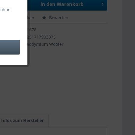
In den
Warenkorb
 ohne
hen
Merken
Bewerten
11678
4251717903375
Neodymium Woofer
Infos zum Hersteller