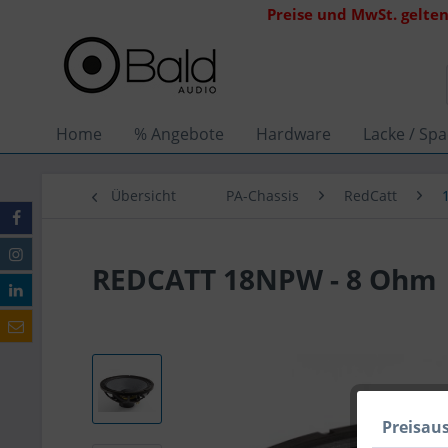
Preise und MwSt. gelten
Home
% Angebote
Hardware
Lacke / Spa
Übersicht
PA-Chassis
RedCatt
REDCATT 18NPW - 8 Ohm
Preisau