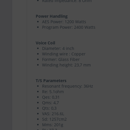
Rated Impedance: 8 Ohm
Power Handling
AES Power: 1200 Watts
Program Power: 2400 Watts
Voice Coil
Diameter: 4 inch
Winding wire : Copper
Former: Glass Fiber
Winding height: 23,7 mm
T/S Parameters
Resonant frequency: 36Hz
Re: 5.1ohm
Qes: 0,31
Qms: 4,7
Qts: 0,3
VAS: 216.6L
Sd: 1257cm2
Mms: 201g