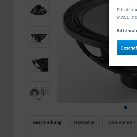
Privatkun
MwSt. (ne
Bitte wäh
Geschä
Beschreibung
Hersteller
Dokumente /