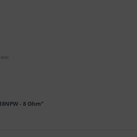
5 mm
 18NPW - 8 Ohm"