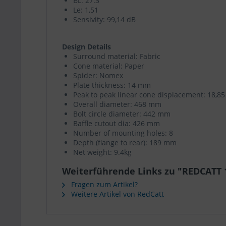
BL: 27.3
Le: 1,51
Sensivity: 99,14 dB
Design Details
Surround material: Fabric
Cone material: Paper
Spider: Nomex
Plate thickness: 14 mm
Peak to peak linear cone displacement: 18,8
Overall diameter: 468 mm
Bolt circle diameter: 442 mm
Baffle cutout dia: 426 mm
Number of mounting holes: 8
Depth (flange to rear): 189 mm
Net weight: 9.4kg
Weiterführende Links zu "REDCATT
Fragen zum Artikel?
Weitere Artikel von RedCatt