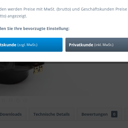
den werden Preise mit MwSt. (brutto) und Geschäftskunden Preise
tto) angezeigt.
Vergleic
Art-Nr:
len Sie Ihre bevorzugte Einstellung:
EAN
Zusatzinfo:
ftskunde
Privatkunde
(zzgl. MwSt.)
(inkl. MwSt.)
 Downloads
Technische Details
Bewertungen
0