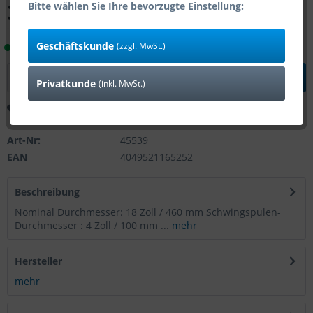
384,39 € *
Bitte wählen Sie Ihre bevorzugte Einstellung:
inkl. MwSt.
zzgl. Versandkosten
Geschäftskunde
(zzgl. MwSt.)
Lieferbar innerhalb 14 Tagen (Bestand: 0)
In den
Warenkorb
Privatkunde
(inkl. MwSt.)
Merken
Bewerten
Art-Nr:
45539
EAN
4049521165252
Beschreibung
Nominal Durchmesser: 18 Zoll / 460 mm Schwingspulen-
Durchmesser : 4 Zoll / 100 mm ...
mehr
Hersteller
mehr