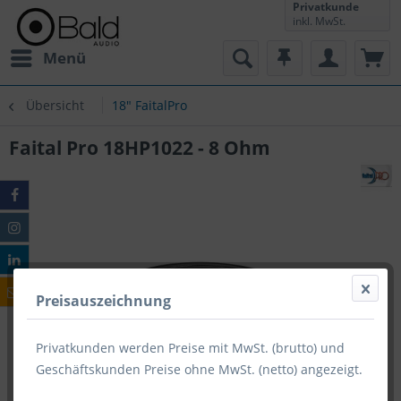
Privatkunde
inkl. MwSt.
Menü
Übersicht
18" FaitalPro
Faital Pro 18HP1022 - 8 Ohm
Preisauszeichnung
Privatkunden werden Preise mit MwSt. (brutto) und
Geschäftskunden Preise ohne MwSt. (netto) angezeigt.