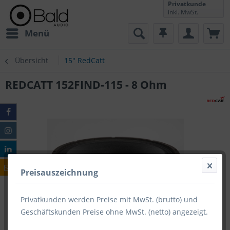
Privatkunde
inkl. MwSt.
Menü
Übersicht
15" RedCatt
REDCATT 152FIND-115 - 8 Ohm
Preisauszeichnung
Privatkunden werden Preise mit MwSt. (brutto) und
Geschäftskunden Preise ohne MwSt. (netto) angezeigt.