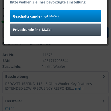
Bitte wählen Sie Ihre bevorzugte Einstellung:
190,50 € *
inkl. MwSt.
zzgl. Versandkosten
Geschäftskunde
(zzgl. MwSt.)
Lieferzeit 1-4 Tage (Bestand: 8)
Privatkunde
(inkl. MwSt.)
In den
Warenkorb
Merken
Bewerten
Art-Nr:
11675
EAN
4251717903344
Zusatzinfo:
Ferrite Woofer
Beschreibung
REDCATT 152FIND-115 - 8 Ohm Woofer Key Features
EXTENDED LOW FREQUENCY RESPONSE...
mehr
Hersteller
mehr