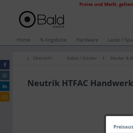
Preise und MwSt. gelten
Home
% Angebote
Hardware
Lacke / Spa
Übersicht
Kabel / Stecker
Stecker & 
Neutrik HTFAC Handwerk
Preisau