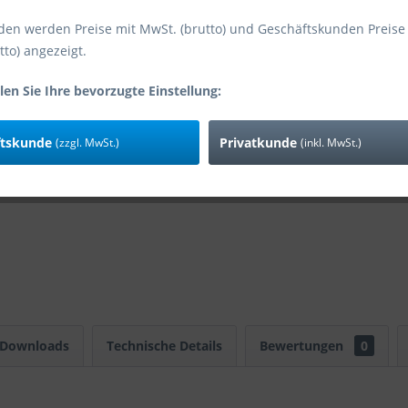
den werden Preise mit MwSt. (brutto) und Geschäftskunden Preise
tto) angezeigt.
Vergleic
Art-Nr:
len Sie Ihre bevorzugte Einstellung:
Zusatzinfo:
ftskunde
Privatkunde
(zzgl. MwSt.)
(inkl. MwSt.)
 Downloads
Technische Details
Bewertungen
0