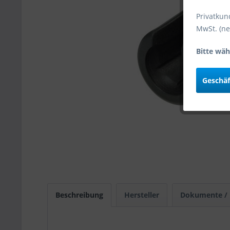
Privatkun
MwSt. (ne
Bitte wäh
Geschä
Beschreibung
Hersteller
Dokumente /