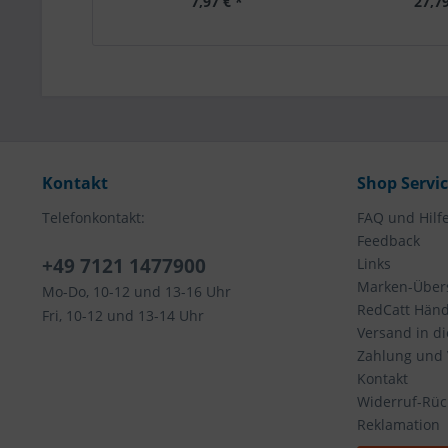
7,97 € *
27,79
Kontakt
Shop Servi
Telefonkontakt:
FAQ und Hilf
Feedback
+49 7121 1477900
Links
Marken-Übers
Mo-Do, 10-12 und 13-16 Uhr
RedCatt Händl
Fri, 10-12 und 13-14 Uhr
Versand in d
Zahlung und
Kontakt
Widerruf-Rü
Reklamation