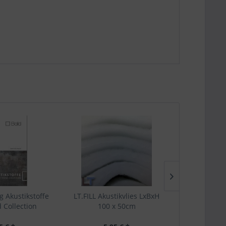
g Akustikstoffe
LT.FILL Akustikvlies LxBxH
LT. Lauts
 Collection
100 x 50cm
515