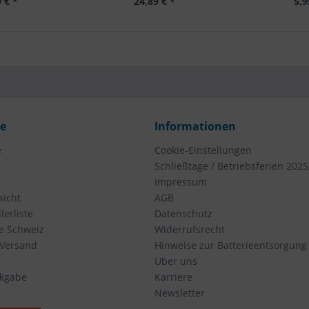
 € *
24,89 € *
5,9
ce
Informationen
e
Cookie-Einstellungen
Schließtage / Betriebsferien 2025
Impressum
icht
AGB
erliste
Datenschutz
ie Schweiz
Widerrufsrecht
 Versand
Hinweise zur Batterieentsorgung
Über uns
ckgabe
Karriere
Newsletter