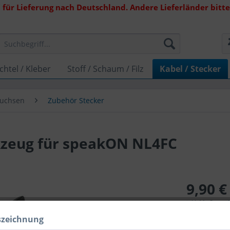
 für Lieferung nach Deutschland. Andere Lieferländer bitte 
chtel / Kleber
Stoff / Schaum / Filz
Kabel / Stecker
Buchsen
Zubehör Stecker
zeug für speakON NL4FC
9,90 €
inkl. MwSt.
zzg
Lieferzeit 1
szeichnung