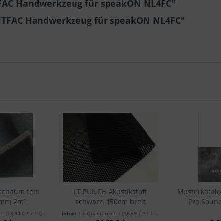
TFAC Handwerkzeug für speakON NL4FC"
 HTFAC Handwerkzeug für speakON NL4FC"
tschaum fein
LT.PUNCH Akustikstoff
Musterkatalo
0mm 2m²
schwarz, 150cm breit
Pro Sound
ter
(13,90 € * / 1 Quadratmeter)
Inhalt
1.5 Quadratmeter
(16,59 € * / 1 Quadratmeter)