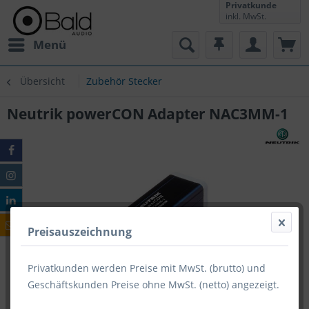
Privatkunde
inkl. MwSt.
Menü
Übersicht
Zubehör Stecker
Neutrik powerCON Adapter NAC3MM-1
Preisauszeichnung
Privatkunden werden Preise mit MwSt. (brutto) und
Geschäftskunden Preise ohne MwSt. (netto) angezeigt.