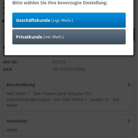
20,98 € *
Bitte wählen Sie Ihre bevorzugte Einstellung:
inkl. MwSt.
zzgl. Versandkosten
Geschäftskunde
(zzgl. MwSt.)
Lieferzeit 1-4 Tage (Bestand: 30)
In den
Warenkorb
Privatkunde
(inkl. MwSt.)
Merken
Bewerten
Art-Nr:
01914
EAN
7613187010330
Beschreibung
NAC3MM-1 Der PowerCon® Adapter für
Kabelverlängerungen. Von NAC3MPA-1 ´power in´ auf...
mehr
Hersteller
mehr