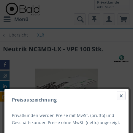
Privatkunde
inkl. MwSt.
Menü
Übersicht
XLR
Neutrik NC3MD-LX - VPE 100 Stk.
Preisauszeichnung
Privatkunden werden Preise mit MwSt. (brutto) und
Geschäftskunden Preise ohne MwSt. (netto) angezeigt.