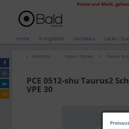
Preise und MwSt. gelten
Home
% Angebote
Hardware
Lacke / Spa
Übersicht
Kabel / Stecker
Stecker & 
PCE 0512-shu Taurus2 Sc
VPE 30
Preisau