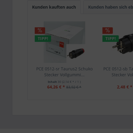
Kunden kauften auch
Kunden haben sich eb
TIPP!
TIPP!
PCE 0512-sr Taurus2 Schuko
PCE 0512-sb T
Stecker Vollgummi...
Stecker Vo
Inhalt
30
(2,14 € * / 1 )
64,26 € *
2,48 € *
83,92 € *