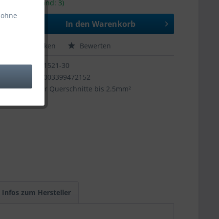
-4 Tage (Bestand: 3)
 ohne
In den
Warenkorb
hen
Merken
Bewerten
11521-30
9003399472152
für Querschnitte bis 2.5mm²
Infos zum Hersteller