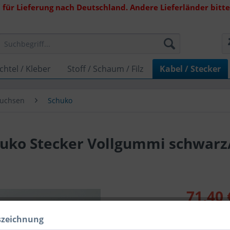
 für Lieferung nach Deutschland. Andere Lieferländer bitte 
chtel / Kleber
Stoff / Schaum / Filz
Kabel / Stecker
Buchsen
Schuko
huko Stecker Vollgummi schwarz
71,40 
Inhalt:
30 (2,38
szeichnung
inkl. MwSt.
zzg