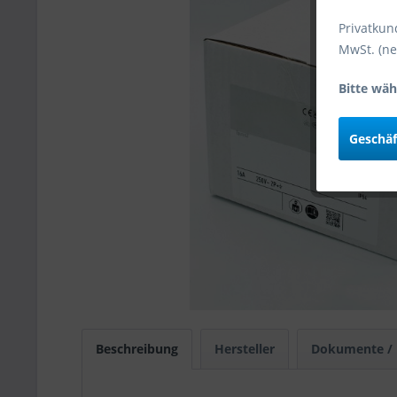
Privatkun
MwSt. (ne
Bitte wäh
Geschä
Beschreibung
Hersteller
Dokumente /