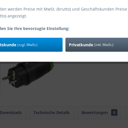
Lieferzeit 1
den werden Preise mit MwSt. (brutto) und Geschäftskunden Preise
tto) angezeigt.
Vergleic
len Sie Ihre bevorzugte Einstellung:
Art-Nr:
ftskunde
Privatkunde
(zzgl. MwSt.)
(inkl. MwSt.)
EAN
Zusatzinfo:
 Downloads
Technische Details
Bewertungen
0