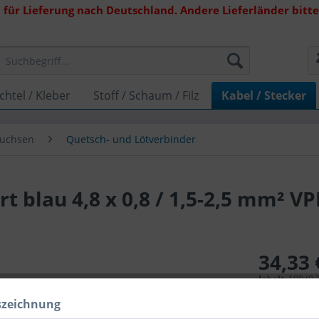
 für Lieferung nach Deutschland. Andere Lieferländer bitte 
chtel / Kleber
Stoff / Schaum / Filz
Kabel / Stecker
Buchsen
Quetsch- und Lötverbinder
rt blau 4,8 x 0,8 / 1,5-2,5 mm² V
34,33 
Inhalt:
100 (0,3
inkl. MwSt.
zzg
szeichnung
Lieferzeit 1