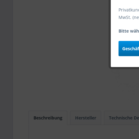
Privatkun
MwSt. (ne
Bitte wäh
Geschä
Beschreibung
Hersteller
Technische De