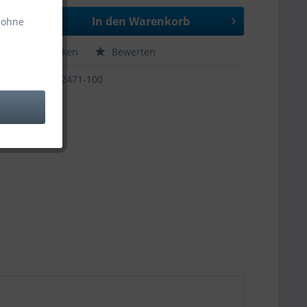
In den
Warenkorb
 ohne
hen
Merken
Bewerten
12471-100