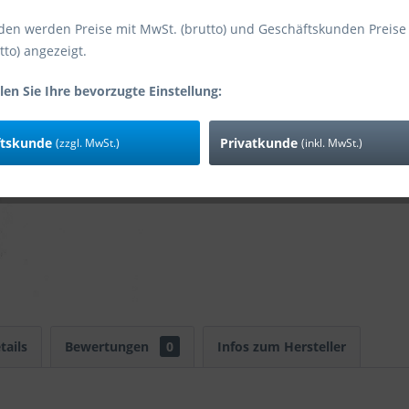
den werden Preise mit MwSt. (brutto) und Geschäftskunden Preise
tto) angezeigt.
Vergleic
len Sie Ihre bevorzugte Einstellung:
Art-Nr:
ftskunde
Privatkunde
(zzgl. MwSt.)
(inkl. MwSt.)
tails
Bewertungen
0
Infos zum Hersteller