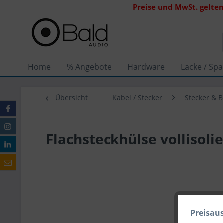
Preise und MwSt. gelten
Home
% Angebote
Hardware
Lacke / Spa
Übersicht
Kabel / Stecker
Stecker & 
Flachsteckhülse vollisolie
Preisau