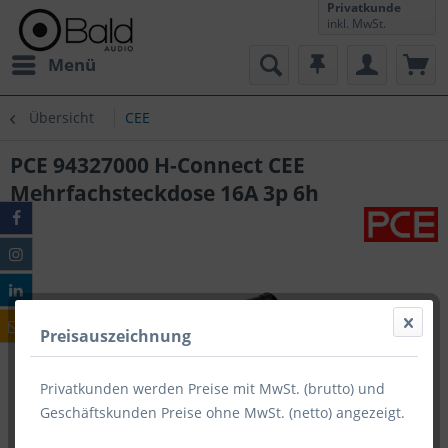
Privatkunde
inkl. MwSt.
Menü
Übersicht
CEE
PCE 94327000 H-Connect CEE
Mehrfachsteckdose 16A 3p 6h
Preisauszeichnung
Privatkunden werden Preise mit MwSt. (brutto) und
Geschäftskunden Preise ohne MwSt. (netto) angezeigt.