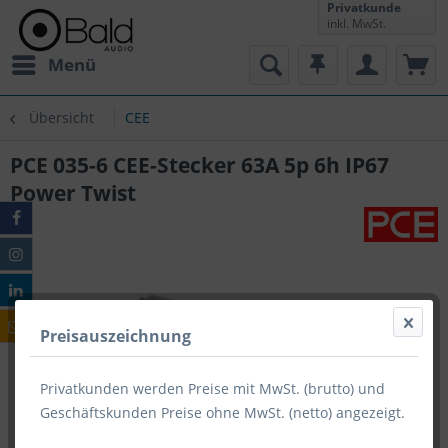
Privatkunde
inkl. MwSt.
Menü
Übersicht
CEE
PCE 035-6 CEE-Stecker 63A 5p 6h IP67
Power Twist
Preisauszeichnung
Privatkunden werden Preise mit MwSt. (brutto) und
Geschäftskunden Preise ohne MwSt. (netto) angezeigt.