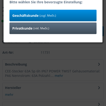
Bitte wählen Sie Ihre bevorzugte Einstellung:
28,00 € *
Geschäftskunde
inkl. MwSt.
zzgl. Versandkosten
(zzgl. MwSt.)
Lieferzeit 1-4 Tage (Bestand: 2)
Privatkunde
(inkl. MwSt.)
In den
Warenkorb
Merken
Bewerten
Art-Nr:
11731
Beschreibung
CEE-Stecker 63A 5p 6h IP67 POWER TWIST Gehäusematerial:
PA6 Nennstrom: 63A Polzahl:...
mehr
Hersteller
mehr