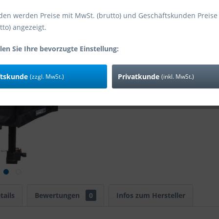
den werden Preise mit MwSt. (brutto) und Geschäftskunden Preise
tto) angezeigt.
Vergleic
Art-Nr:
len Sie Ihre bevorzugte Einstellung:
Zusatzinfo:
ftskunde
Privatkunde
(zzgl. MwSt.)
(inkl. MwSt.)
tails
Bewertungen
0
Infos zum Hersteller