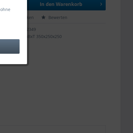
In den
Warenkorb
 ohne
hen
Merken
Bewerten
12349
HxBxT 350x250x250