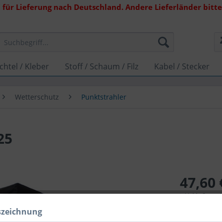
 für Lieferung nach Deutschland. Andere Lieferländer bitte 
chtel / Kleber
Stoff / Schaum / Filz
Kabel / Stecker
Wetterschutz
Punktstrahler
25
47,60 
inkl. MwSt.
zzg
Lieferzeit 
szeichnung