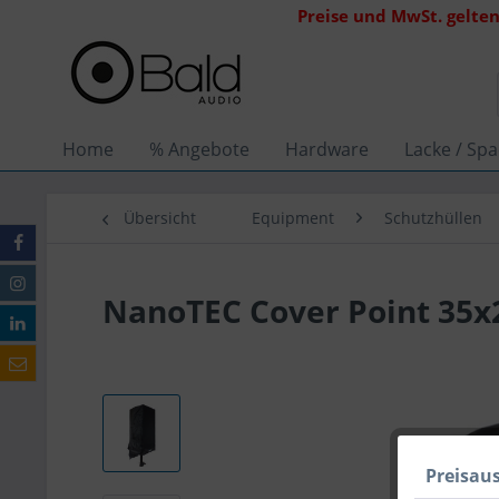
Preise und MwSt. gelten
Home
% Angebote
Hardware
Lacke / Spa
Übersicht
Equipment
Schutzhüllen
NanoTEC Cover Point 35x
Preisau