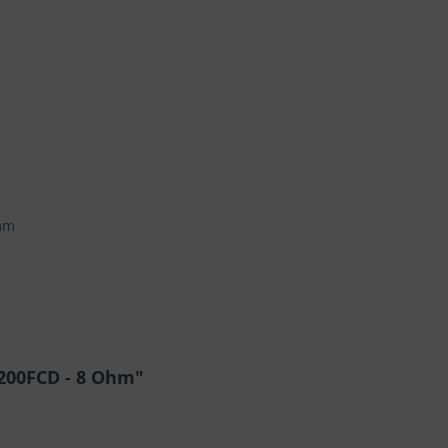
 mm
200FCD - 8 Ohm"