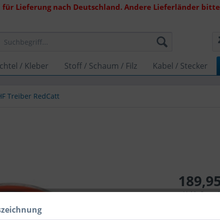
 für Lieferung nach Deutschland. Andere Lieferländer bitte 
chtel / Kleber
Stoff / Schaum / Filz
Kabel / Stecker
HF Treiber RedCatt
189,95
inkl. MwSt.
zzg
Lieferzeit 1
szeichnung