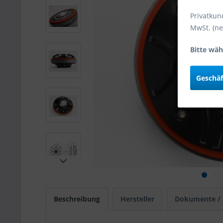
Privatkun
MwSt. (ne
Bitte wäh
Geschä
Beschreibung
Hersteller
Dokumente /