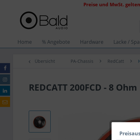
Preise und MwSt. gelten
Home
% Angebote
Hardware
Lacke / Spa
Übersicht
PA-Chassis
RedCatt
REDCATT 200FCD - 8 Ohm
Preisau