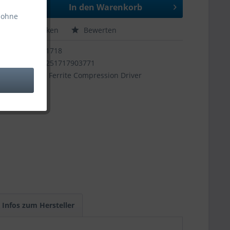
In den
Warenkorb
 ohne
hen
Merken
Bewerten
11718
4251717903771
2" Ferrite Compression Driver
Infos zum Hersteller