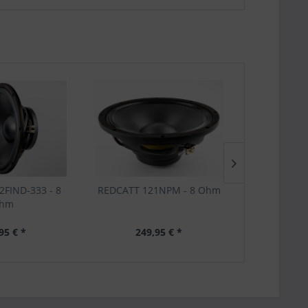
FIND-333 - 8
REDCATT 121NPM - 8 Ohm
P-Audio PH
hm
95 € *
249,95 € *
41