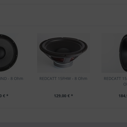
IND - 8 Ohm
REDCATT 15FHW - 8 Ohm
REDCATT 152
O
0 € *
129,00 € *
184,