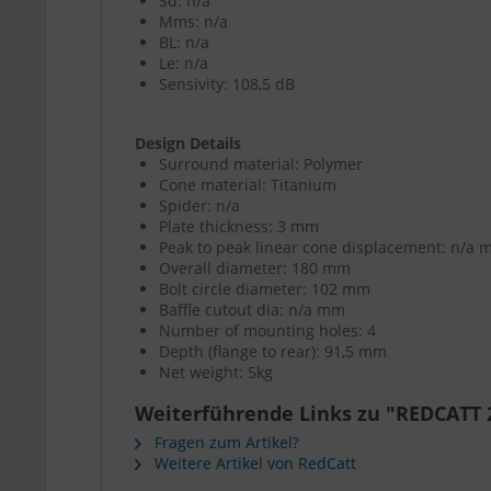
Sd: n/a
Mms: n/a
BL: n/a
Le: n/a
Sensivity: 108,5 dB
Design Details
Surround material: Polymer
Cone material: Titanium
Spider: n/a
Plate thickness: 3 mm
Peak to peak linear cone displacement: n/a
Overall diameter: 180 mm
Bolt circle diameter: 102 mm
Baffle cutout dia: n/a mm
Number of mounting holes: 4
Depth (flange to rear): 91,5 mm
Net weight: 5kg
Weiterführende Links zu "REDCATT 
Fragen zum Artikel?
Weitere Artikel von RedCatt