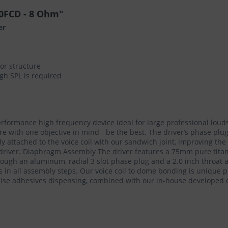
0FCD - 8 Ohm"
er
or structure
gh SPL is required
rformance high frequency device ideal for large professional louds
with one objective in mind - be the best. The driver’s phase pl
ly attached to the voice coil with our sandwich joint, improving the
e driver. Diaphragm Assembly The driver features a 75mm pure ti
rough an aluminum, radial 3 slot phase plug and a 2.0 inch throat a
s in all assembly steps. Our voice coil to dome bonding is unique 
ise adhesives dispensing, combined with our in-house developed 