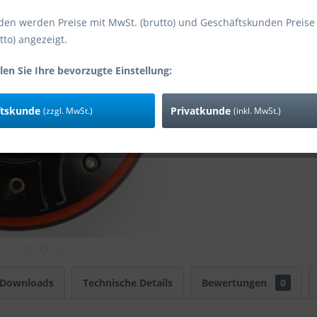
den werden Preise mit MwSt. (brutto) und Geschäftskunden Preise
tto) angezeigt.
Vergleic
Art-Nr:
len Sie Ihre bevorzugte Einstellung:
EAN
Zusatzinfo:
ftskunde
Privatkunde
(zzgl. MwSt.)
(inkl. MwSt.)
 Downloads
Technische Details
Bewertungen
0