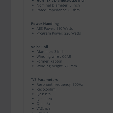
Horn Exit Diameter: 2,0 inch
Nominal Diameter: 3 inch
Rated Impedance: 8 Ohm
Power Handling
AES Power: 110 Watts
Program Power: 220 Watts
Voice Coil
Diameter: 3 inch
Winding wire : CCAR
Former: kapton
Winding height: 2,6 mm
T/S Parameters
Resonant frequency: 500Hz
Re: 5.5ohm
Qes: n/a
Qms: n/a
Qts: n/a
VAS: n/a