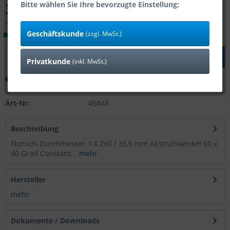
39,00 € *
Bitte wählen Sie Ihre bevorzugte Einstellung:
inkl. MwSt.
zzgl. Versandkosten
Geschäftskunde
(zzgl. MwSt.)
Lieferzeit 1-4 Tage (Bestand: 11)
In den
Warenkorb
Privatkunde
(inkl. MwSt.)
Merken
Bewerten
Art-Nr:
45848
Beschreibung
Flansch-Durchmesser 1,4 Zoll / 35,5 mm Abstrahlwinkel 60 x
40 Grad Constant...
mehr
Hersteller
mehr
Dokumente / Downloads