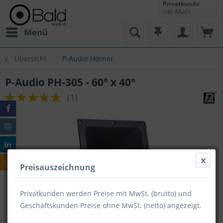
Privatkunde
inkl. MwSt.
Menü
Übersicht
P-Audio Hörner
P-Audio PH-305 - 60° x 40°
(
1
)
Preisauszeichnung
Privatkunden werden Preise mit MwSt. (brutto) und
Geschäftskunden Preise ohne MwSt. (netto) angezeigt.