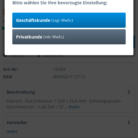
Bitte wählen Sie Ihre bevorzugte Einstellung:
83,30 € *
107,10 € *
(22,22% gespart)
Geschäftskunde
(zzgl. MwSt.)
inkl. MwSt.
zzgl. Versandkosten
Lieferzeit 1-4 Tage (Bestand: 3)
Privatkunde
(inkl. MwSt.)
In den
Warenkorb
Merken
Bewerten
Art-Nr:
12083
EAN
4049521112713
Beschreibung
Flansch- Durchmesser 1 Zoll / 25,4 mm Schwingspulen-
Durchmesser : 1,46 Zoll / 37...
mehr
Hersteller
mehr