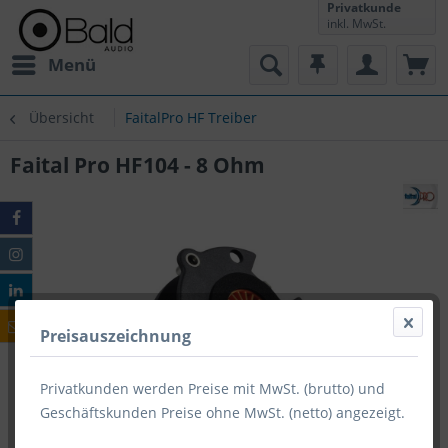
Privatkunde
inkl. MwSt.
Menü
Übersicht
FaitalPro HF Treiber
Faital Pro HF104 - 8 Ohm
Preisauszeichnung
Privatkunden werden Preise mit MwSt. (brutto) und
Geschäftskunden Preise ohne MwSt. (netto) angezeigt.