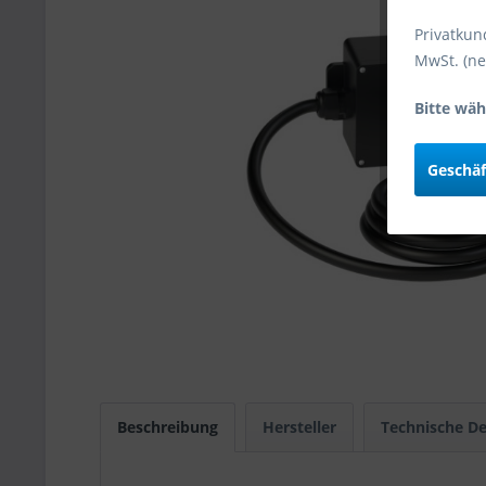
Privatkun
MwSt. (ne
Bitte wäh
Geschä
Beschreibung
Hersteller
Technische De