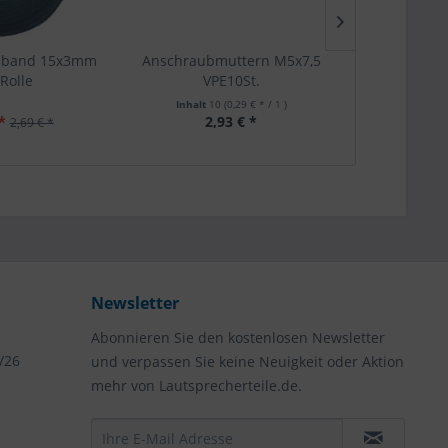
gsband 15x3mm
Anschraubmuttern M5x7,5
LT.FILL Aku
Rolle
VPE10St.
100
Inhalt
10
(0,29 € * / 1 )
*
2,93 € *
5,
2,69 € *
Newsletter
Abonnieren Sie den kostenlosen Newsletter
/26
und verpassen Sie keine Neuigkeit oder Aktion
mehr von Lautsprecherteile.de.