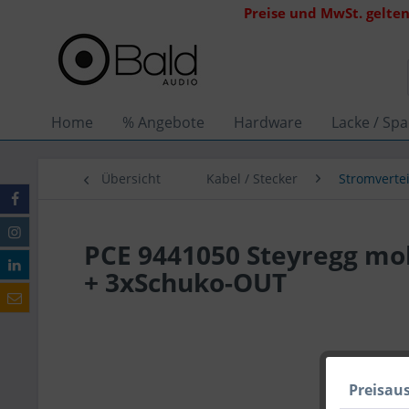
Preise und MwSt. gelten
Home
% Angebote
Hardware
Lacke / Spa
Übersicht
Kabel / Stecker
Stromvertei
PCE 9441050 Steyregg mo
+ 3xSchuko-OUT
Preisau