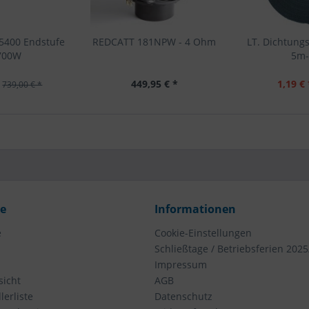
5400 Endstufe
REDCATT 181NPW - 4 Ohm
LT. Dichtun
2700W
5m-
449,95 € *
1,19 € 
739,00 € *
ce
Informationen
e
Cookie-Einstellungen
Schließtage / Betriebsferien 2025
Impressum
icht
AGB
erliste
Datenschutz