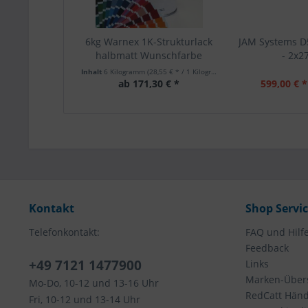
6kg Warnex 1K-Strukturlack
JAM Systems D
halbmatt Wunschfarbe
- 2x
Inhalt
6 Kilogramm
(28,55 € * / 1 Kilogramm)
ab 171,30 € *
599,00 € *
Kontakt
Shop Servi
Telefonkontakt:
FAQ und Hilf
Feedback
+49 7121 1477900
Links
Marken-Übers
Mo-Do, 10-12 und 13-16 Uhr
RedCatt Händl
Fri, 10-12 und 13-14 Uhr