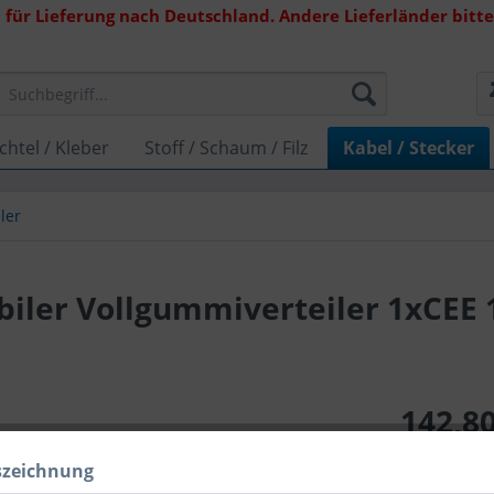
 für Lieferung nach Deutschland. Andere Lieferländer bitte 
chtel / Kleber
Stoff / Schaum / Filz
Kabel / Stecker
ler
biler Vollgummiverteiler 1xCEE
142,80
inkl. MwSt.
zzg
szeichnung
Lieferzeit 1