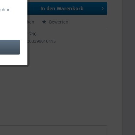
In den
Warenkorb
 ohne
hen
Merken
Bewerten
11746
9003399010415