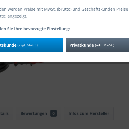
den werden Preise mit MwSt. (brutto) und Geschäftskunden Preise
tto) angezeigt.
Vergleic
len Sie Ihre bevorzugte Einstellung:
Art-Nr:
EAN
ftskunde
Privatkunde
(zzgl. MwSt.)
(inkl. MwSt.)
tails
Bewertungen
0
Infos zum Hersteller