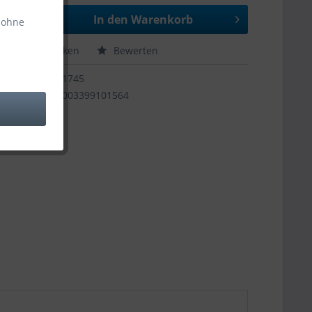
In den
Warenkorb
 ohne
hen
Merken
Bewerten
11745
9003399101564