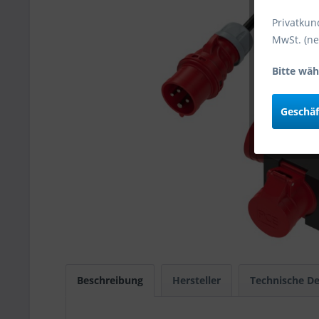
Privatkun
MwSt. (ne
Bitte wäh
Geschä
Beschreibung
Hersteller
Technische De