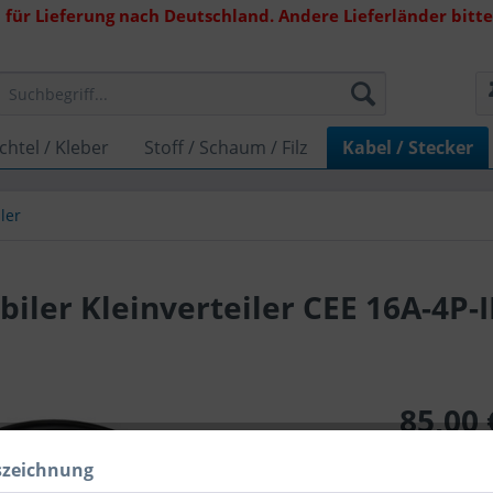
 für Lieferung nach Deutschland. Andere Lieferländer bitte 
chtel / Kleber
Stoff / Schaum / Filz
Kabel / Stecker
ler
iler Kleinverteiler CEE 16A-4P-I
85,00 
inkl. MwSt.
zzg
szeichnung
Lieferzeit 1