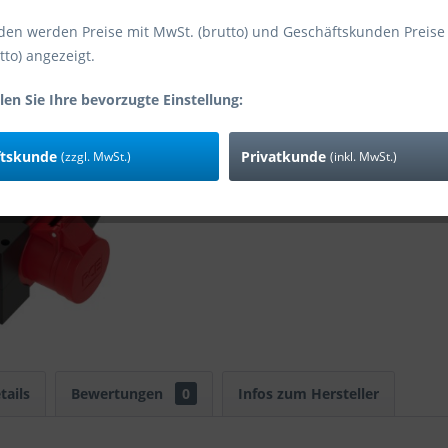
den werden Preise mit MwSt. (brutto) und Geschäftskunden Preise
tto) angezeigt.
Vergleic
len Sie Ihre bevorzugte Einstellung:
Art-Nr:
EAN
ftskunde
Privatkunde
(zzgl. MwSt.)
(inkl. MwSt.)
tails
Bewertungen
0
Infos zum Hersteller