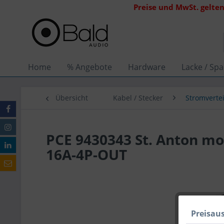
Preise und MwSt. gelten
Home
% Angebote
Hardware
Lacke / Spa
Übersicht
Kabel / Stecker
Stromvertei
PCE 9430343 St. Anton mob
16A-4P-OUT
Preisau