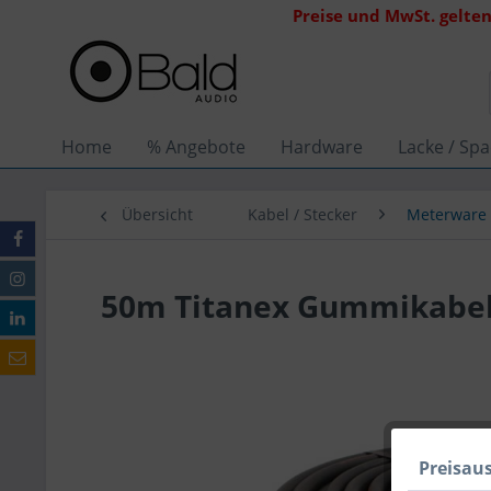
Preise und MwSt. gelten
Home
% Angebote
Hardware
Lacke / Spa
Übersicht
Kabel / Stecker
Meterware
50m Titanex Gummikabel
Preisau