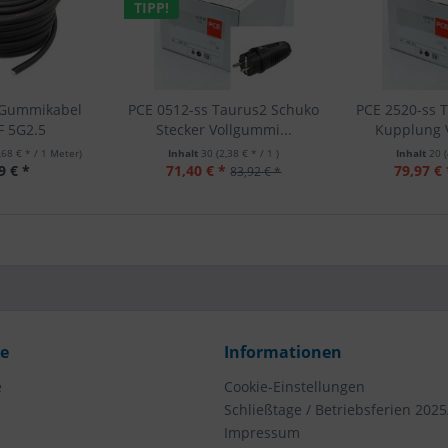
TIPP!
 Gummikabel
PCE 0512-ss Taurus2 Schuko
PCE 2520-ss 
F 5G2.5
Stecker Vollgummi...
Kupplung V
,68 € * / 1 Meter)
Inhalt
30
(2,38 € * / 1 )
Inhalt
20
9 € *
71,40 € *
79,97 € 
83,92 € *
ce
Informationen
e
Cookie-Einstellungen
Schließtage / Betriebsferien 2025
Impressum