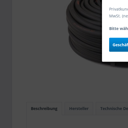
Privatkun
MwSt. (ne
Bitte wäh
Geschä
Beschreibung
Hersteller
Technische De