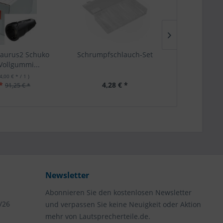
Taurus2 Schuko
Schrumpfschlauch-Set
Innensech
ollgummi...
verzinkt 
(4,00 € * / 1 )
Inhalt
1
*
4,28 € *
3,
91,25 € *
Newsletter
Abonnieren Sie den kostenlosen Newsletter
/26
und verpassen Sie keine Neuigkeit oder Aktion
mehr von Lautsprecherteile.de.