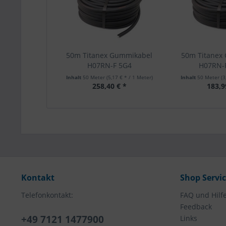
50m Titanex Gummikabel
50m Titanex
H07RN-F 5G4
H07RN-
Inhalt
50 Meter
(5,17 € * / 1 Meter)
Inhalt
50 Meter
(3
258,40 € *
183,9
Kontakt
Shop Servi
Telefonkontakt:
FAQ und Hilf
Feedback
+49 7121 1477900
Links