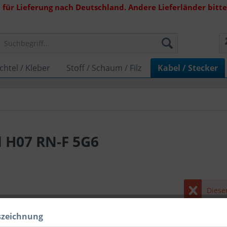
 für Lieferung nach Deutschland. Andere Lieferländer bitte 
chtel / Kleber
Stoff / Schaum / Filz
Kabel / Stecker
 H07 RN-F 5G6
Dieser
szeichnung
Benach