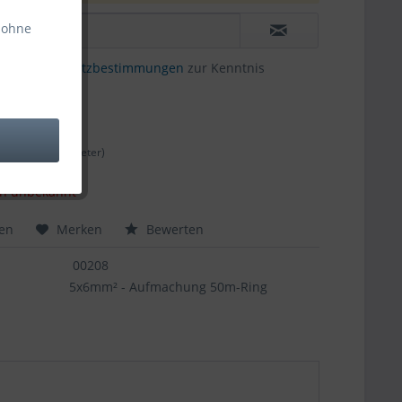
 ohne
die
Datenschutzbestimmungen
zur Kenntnis
 € *
r (7,65 € * / 1 Meter)
l. Versandkosten
in unbekannt
hen
Merken
Bewerten
00208
5x6mm² - Aufmachung 50m-Ring