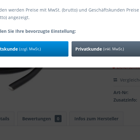
den werden Preise mit MwSt. (brutto) und Geschäftskunden Preise
tto) angezeigt.
Ich habe 
len Sie Ihre bevorzugte Einstellung:
genommen.
382,60
ftskunde
Privatkunde
(zzgl. MwSt.)
(inkl. MwSt.)
Inhalt:
50 Mete
inkl. MwSt.
zzg
Lieferterm
Vergleic
Art-Nr:
Zusatzinfo:
tails
Bewertungen
0
Infos zum Hersteller