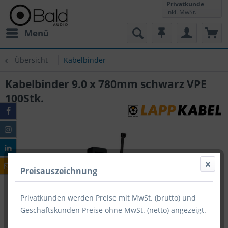
Privatkunde
inkl. MwSt.
Menü
Übersicht
Kabelbinder
Kabelbinder 9.0 x 780mm schwarz VPE
100Stk.
Preisauszeichnung
Privatkunden werden Preise mit MwSt. (brutto) und
Geschäftskunden Preise ohne MwSt. (netto) angezeigt.