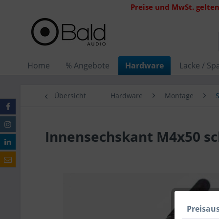
Preise und MwSt. gelten
Home
% Angebote
Hardware
Lacke / Spa
Übersicht
Hardware
Montage
Innensechskant M4x50 sc
Preisau