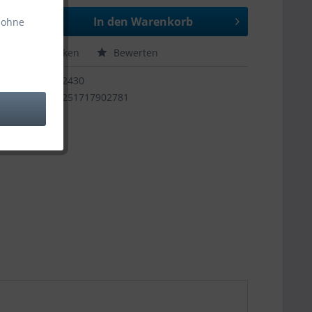
In den
Warenkorb
 ohne
hen
Merken
Bewerten
12430
4251717902781