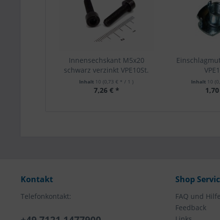
Innensechskant M5x20
Einschlagmu
schwarz verzinkt VPE10St.
VPE1
Inhalt
10
(0,73 € * / 1 )
Inhalt
10
(0
7,26 € *
1,70
Kontakt
Shop Servi
Telefonkontakt:
FAQ und Hilf
Feedback
Links