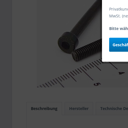
Privatkun
MwSt. (ne
Bitte wäh
Geschä
Beschreibung
Hersteller
Technische De