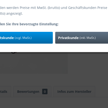
den werden Preise mit MwSt. (brutto) und Geschäftskunden Preise
tto) angezeigt.
Vergleic
len Sie Ihre bevorzugte Einstellung:
Art-Nr:
EAN
ftskunde
Privatkunde
(zzgl. MwSt.)
(inkl. MwSt.)
tails
Bewertungen
0
Infos zum Hersteller