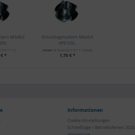
ttern M5x8,0
Einschlagmuttern M6x9,0
0St.
VPE10St.
,17 € * / 1 )
Inhalt
10 Stück
(0,17 € * / 1 Stück)
 € *
1,70 € *
ce
Informationen
e
Cookie-Einstellungen
Schließtage / Betriebsferien 2025
Impressum