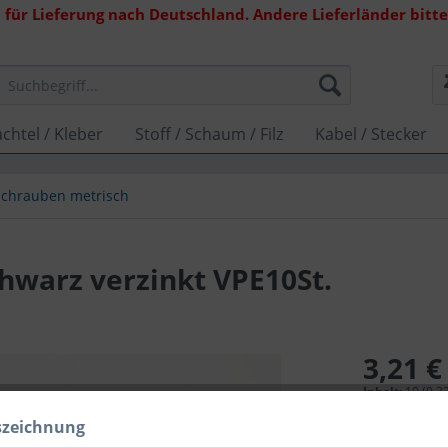
 für Lieferung nach Deutschland. Andere Lieferländer bitte 
chtel / Kleber
Stoff / Schaum / Filz
Kabel / Stecker
Schrauben metrisch
hwarz verzinkt VPE10St.
3,21 €
Inhalt:
10 (0,32
inkl. MwSt.
zzg
szeichnung
Lieferzeit 