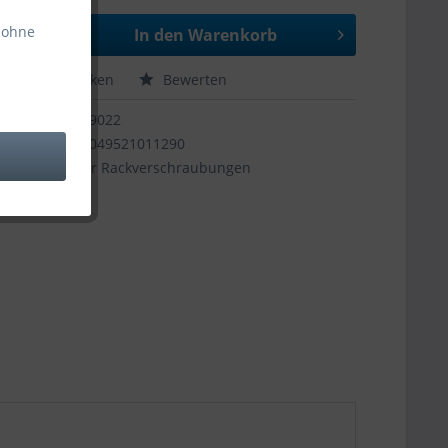
 ohne
In den
Warenkorb
hen
Merken
Bewerten
39022
4049521011290
für Rackverschraubungen