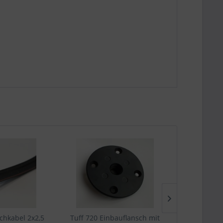
TIPP!
achkabel 2x2,5
Tuff 720 Einbauflansch mit
Strukturwal