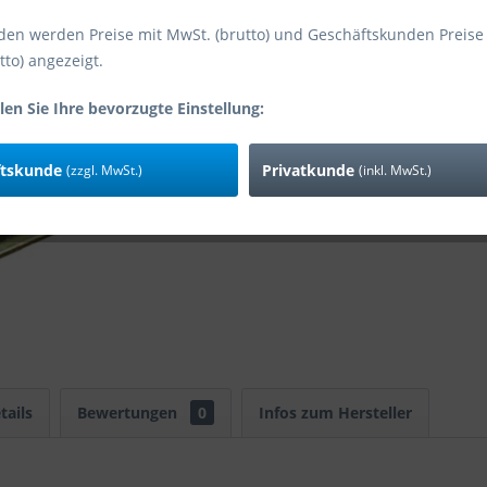
den werden Preise mit MwSt. (brutto) und Geschäftskunden Preise
tto) angezeigt.
Vergleic
len Sie Ihre bevorzugte Einstellung:
Art-Nr:
EAN
ftskunde
Privatkunde
(zzgl. MwSt.)
(inkl. MwSt.)
Zusatzinfo:
tails
Bewertungen
0
Infos zum Hersteller