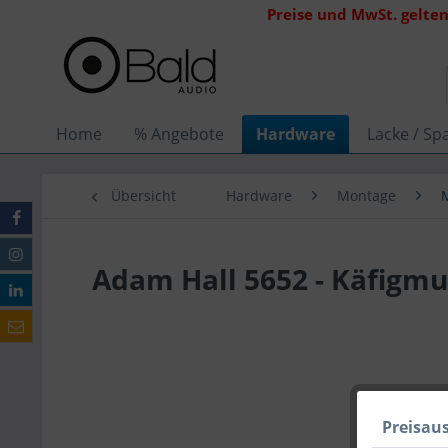
Preise und MwSt. gelten
Home
% Angebote
Hardware
Lacke / Spa
Übersicht
Hardware
Montage
Adam Hall 5652 - Käfigmu
Preisau