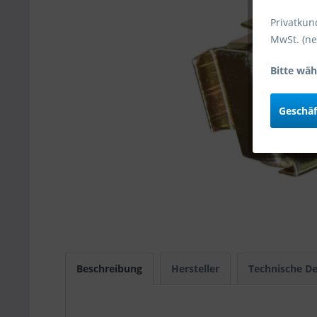
Privatkun
MwSt. (ne
Bitte wäh
Geschä
Beschreibung
Hersteller
Technische De