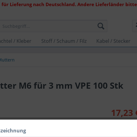
 für Lieferung nach Deutschland. Andere Lieferländer bitte 
chtel / Kleber
Stoff / Schaum / Filz
Kabel / Stecker
Muttern
tter M6 für 3 mm VPE 100 Stk
17,23 
Inhalt:
100 (0,1
inkl. MwSt.
zzg
szeichnung
Lieferzeit 1