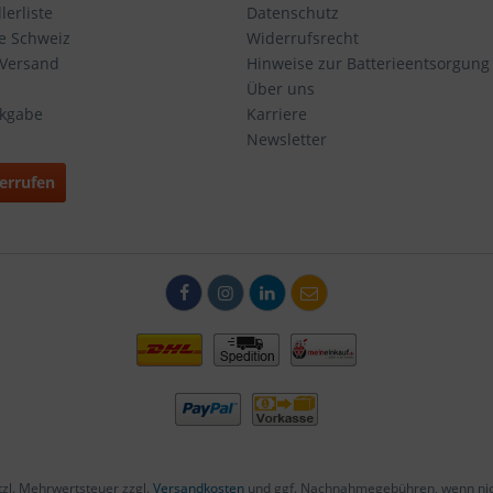
erliste
Datenschutz
ie Schweiz
Widerrufsrecht
 Versand
Hinweise zur Batterieentsorgung
Über uns
ckgabe
Karriere
Newsletter
errufen
etzl. Mehrwertsteuer zzgl.
Versandkosten
und ggf. Nachnahmegebühren, wenn nic