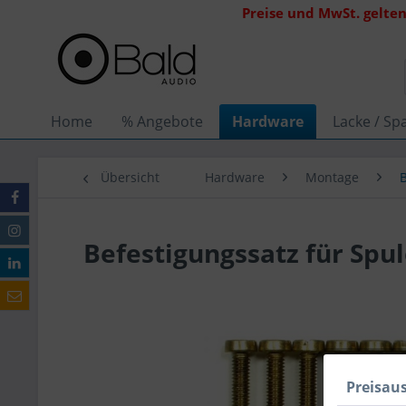
Preise und MwSt. gelten
Home
% Angebote
Hardware
Lacke / Spa
Übersicht
Hardware
Montage
Befestigungssatz für Sp
Preisau