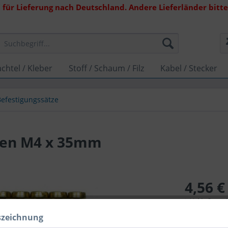
 für Lieferung nach Deutschland. Andere Lieferländer bitte 
chtel / Kleber
Stoff / Schaum / Filz
Kabel / Stecker
Befestigungssätze
ulen M4 x 35mm
4,56 €
inkl. MwSt.
zzg
Lieferzeit 1
szeichnung