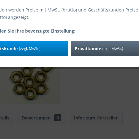
den werden Preise mit MwSt. (brutto) und Geschäftskunden Preise
tto) angezeigt.
Vergleic
Art-Nr:
len Sie Ihre bevorzugte Einstellung:
ftskunde
Privatkunde
(zzgl. MwSt.)
(inkl. MwSt.)
tails
Bewertungen
0
Infos zum Hersteller