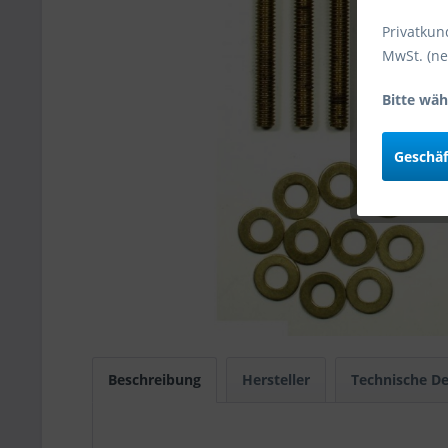
Privatkun
MwSt. (ne
Bitte wäh
Geschä
Beschreibung
Hersteller
Technische De