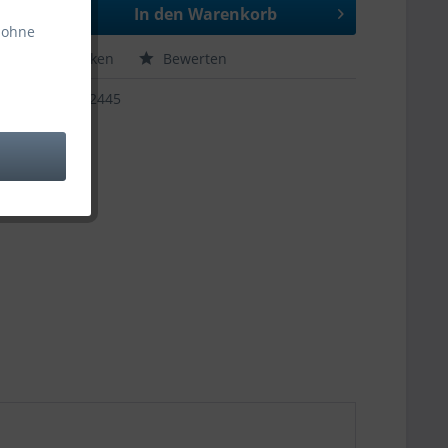
In den
Warenkorb
 ohne
hen
Merken
Bewerten
12445