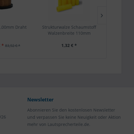
1,00mm Draht
Strukturwalze Schaumstoff
Befestigung
Walzenbreite 110mm
M4 
 *
1,32 € *
3,
83,92 € *
Newsletter
Abonnieren Sie den kostenlosen Newsletter
/26
und verpassen Sie keine Neuigkeit oder Aktion
mehr von Lautsprecherteile.de.