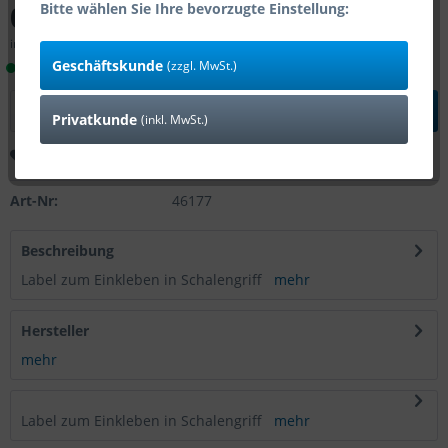
0,70 € *
Bitte wählen Sie Ihre bevorzugte Einstellung:
inkl. MwSt.
zzgl. Versandkosten
Geschäftskunde
(zzgl. MwSt.)
Lieferzeit 1-4 Tage (Bestand: 39)
In den
Warenkorb
Privatkunde
(inkl. MwSt.)
Merken
Bewerten
Art-Nr:
46177
Beschreibung
Label zum Einkleben in Schalengriff
mehr
Hersteller
mehr
Label zum Einkleben in Schalengriff
mehr