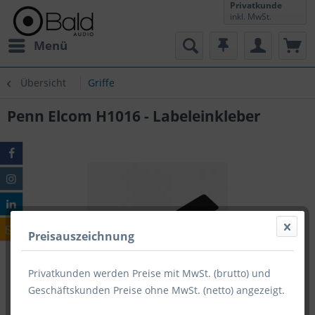
Privatkunde
inkl. MwSt.
Menü
Übersicht
Griffe
Penn Elcom H1016 - Labeleinkleber
Preisauszeichnung
Privatkunden werden Preise mit MwSt. (brutto) und
Geschäftskunden Preise ohne MwSt. (netto) angezeigt.