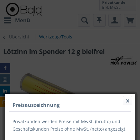
Privatkunde
inkl. MwSt.
Menü
Übersicht
Werkzeug/Tools
Lötzinn im Spender 12 g bleifrei
Preisauszeichnung
Privatkunden werden Preise mit MwSt. (brutto) und
Geschäftskunden Preise ohne MwSt. (netto) angezeigt.