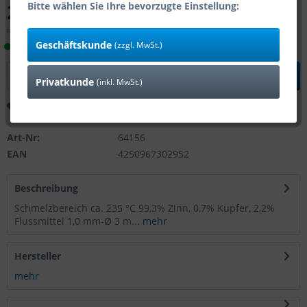
2,43 € *
Bitte wählen Sie Ihre bevorzugte Einstellung:
inkl. MwSt.
zzgl. Versandkosten
Geschäftskunde
(zzgl. MwSt.)
Lieferzeit 1-4 Tage (Bestand: 11)
In den
Warenkorb
Privatkunde
(inkl. MwSt.)
Merken
Bewerten
Art-Nr:
64156
EAN
4250967302952
Beschreibung
Schmelzbereich ca. 235 °C 99,3% Zinn, 0,7% Kupfer, 2,2%
Flussmittel 1,0 mm-Ø 3 m...
mehr
Hersteller
mehr