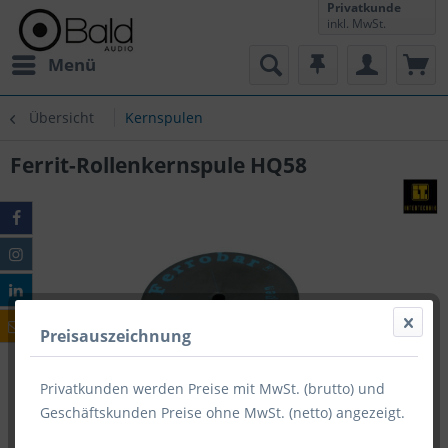
Privatkunde
inkl. MwSt.
Menü
Übersicht
Kernspulen
Ferrit-Rollenkernspule HQ58
Preisauszeichnung
Privatkunden werden Preise mit MwSt. (brutto) und
Geschäftskunden Preise ohne MwSt. (netto) angezeigt.