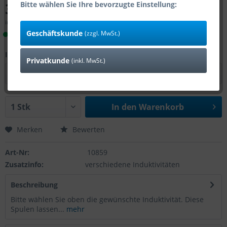
33,56 € *
Bitte wählen Sie Ihre bevorzugte Einstellung:
inkl. MwSt.
zzgl. Versandkosten
Geschäftskunde
(zzgl. MwSt.)
Lieferzeit 1-4 Tage (Bestand: 2)
Induktivität:
Privatkunde
(inkl. MwSt.)
In den
Warenkorb
Merken
Bewerten
Art-Nr:
10859
Zusatzinfo:
verschiedene Induktivitäten
Beschreibung
Bitte wählen Sie oben die gewünschte Induktivität. Diese
Spulen lassen...
mehr