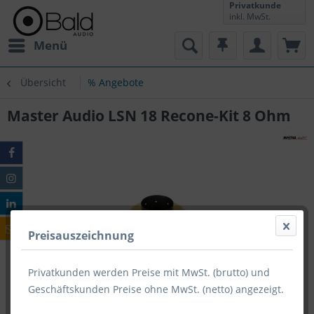
Privatkunde
inkl. MwSt.
Menü
Übersicht
% Angebote
Master Audio LSN 18 Recone-Kit 8 Ohm
Preisauszeichnung
Privatkunden werden Preise mit MwSt. (brutto) und
Geschäftskunden Preise ohne MwSt. (netto) angezeigt.