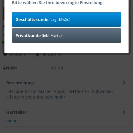
Bitte wählen Sie Ihre bevorzugte Einstellung:
Dieser Artikel steht derzeit nicht zur Verfügung!
Geschäftskunde
(zzgl. MwSt.)
95,20 € *
inkl. MwSt.
zzgl. Versandkosten
Privatkunde
(inkl. MwSt.)
Lieferbar innerhalb 14 Tagen (Bestand: 0)
Merken
Bewerten
Art-Nr:
48160
Beschreibung
Recone-Kit für Master-Audio LSN18/8 18"-Subwoofer
(Kleber nicht enthalten)
mehr
Hersteller
mehr