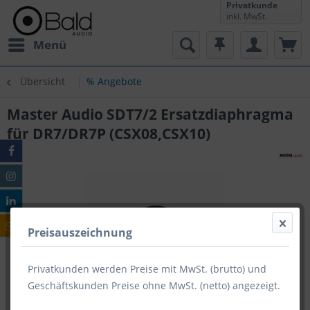
Privatkunde
inkl. MwSt.
Menü
Übersicht
% Angebote
Master Audio SDT7/2 Ersatzdiaphragma
für DR7/DR7P (CSX08,CSX10)
Preisauszeichnung
Privatkunden werden Preise mit MwSt. (brutto) und
Geschäftskunden Preise ohne MwSt. (netto) angezeigt.