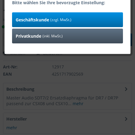
Bitte wählen Sie Ihre bevorzugte Einstellung:
11,90 € *
Geschäftskunde
inkl. MwSt.
zzgl. Versandkosten
(zzgl. MwSt.)
Lieferzeit 1-4 Tage (Bestand: 7)
Privatkunde
(inkl. MwSt.)
In den
Warenkorb
Merken
Bewerten
Art-Nr:
12917
EAN
4251717902569
Beschreibung
Master Audio SDT7/2 Ersatzdiaphragma für DR7 / DR7P
passend zur CSX08 und CSX10...
mehr
Hersteller
mehr