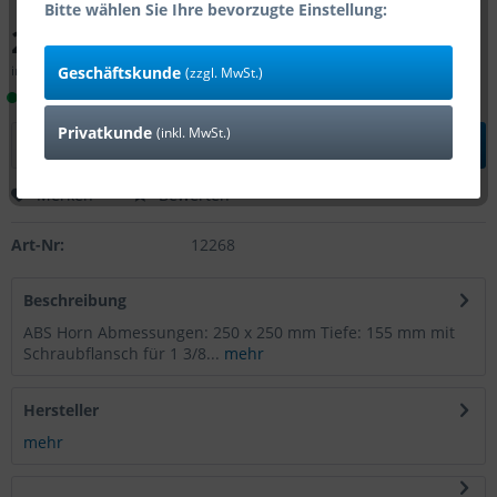
Bitte wählen Sie Ihre bevorzugte Einstellung:
29,75 € *
inkl. MwSt.
zzgl. Versandkosten
Geschäftskunde
(zzgl. MwSt.)
Lieferzeit 1-4 Tage (Bestand: 3)
Privatkunde
(inkl. MwSt.)
In den
Warenkorb
Merken
Bewerten
Art-Nr:
12268
Beschreibung
ABS Horn Abmessungen: 250 x 250 mm Tiefe: 155 mm mit
Schraubflansch für 1 3/8...
mehr
Hersteller
mehr