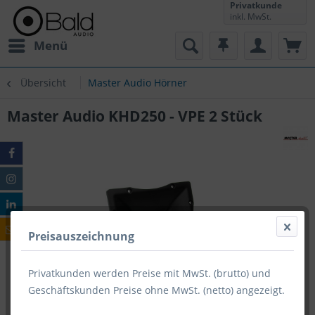
Privatkunde
inkl. MwSt.
Menü
Übersicht
Master Audio Hörner
Master Audio KHD250 - VPE 2 Stück
Preisauszeichnung
Privatkunden werden Preise mit MwSt. (brutto) und
Geschäftskunden Preise ohne MwSt. (netto) angezeigt.